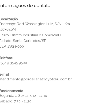
Informações de contato
Localização
Endereço: Rod. Washington Luiz, S/N - Km.
167+640M
Bairro: Distrito Industrial e Comercial I
Cidade: Santa Gertrudes/SP
CEP: 13514-000
Telefone
+55 19 3545.9500
E-mail
atendimento@porcellanatogyotoku.com.br
Funcionamento
Segunda a Sexta: 7:30 - 17:30
Sábado: 7:30 - 11:30