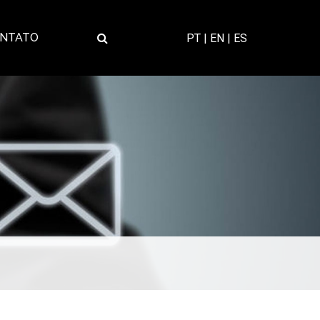
NTATO
PT |
EN |
ES